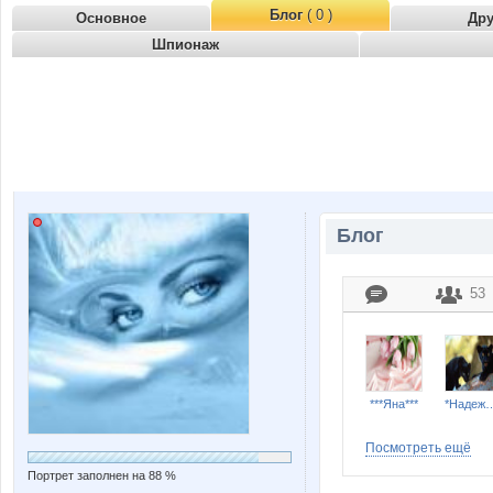
Блог
( 0 )
Основное
Др
Шпионаж
Блог
53
***Яна***
*Наде
Посмотреть ещё
Портрет заполнен на 88 %