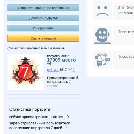
Marionne
NASIK
Этот блог
Отправить приватное сообщение
блогеров
.
Добавить в друзья
Игнорировать
Wisp@
basik9
Посетит
Сделать подарок
Совместная покупка: мама и малыш
guv
irina26
популярность:
Посмотре
17909 место
+4 ↑
+1 ↑
рейтинг
1517
?
Привилегированный
пользователь
7
stroy_off
svetlaz
уровня
Статистика портрета:
Башмачки
Дарёно
сейчас просматривают портрет - 0
зарегистрированные пользователи
посетившие портрет за 7 дней - 1