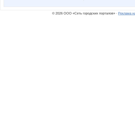
Канцелярик
Контактн
© 2026 ООО «Сеть городских порталов» ·
Реклама н
Тави Тум
Ве*$т*!